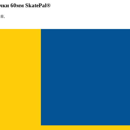
чки 60мм SkatePal®
l®.